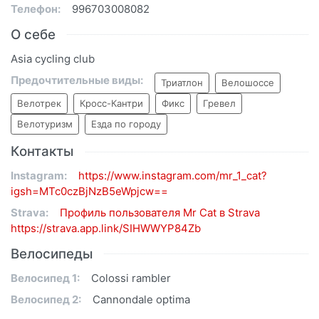
Телефон:
996703008082
О себе
Asia cycling club
Предочтительные виды:
Триатлон
Велошоссе
Велотрек
Кросс-Кантри
Фикс
Гревел
Велотуризм
Езда по городу
Контакты
Instagram:
https://www.instagram.com/mr_1_cat?
igsh=MTc0czBjNzB5eWpjcw==
Strava:
Профиль пользователя Mr Cat в Strava
https://strava.app.link/SIHWWYP84Zb
Велосипеды
Велосипед 1:
Colossi rambler
Велосипед 2:
Cannondale optima