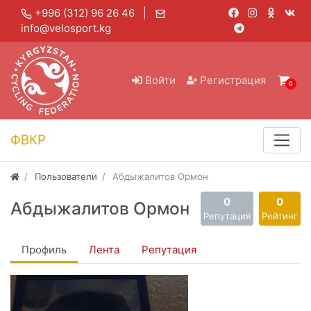
+996 (312) 96 26 46 |
info@velosport.kg
Войти
Регистрация
0
ФВКР
Пользователи
Абдыжалитов Ормон
0
0
Абдыжалитов Ормон
Репутация
Рейтинг
Профиль
Лента
Репутация