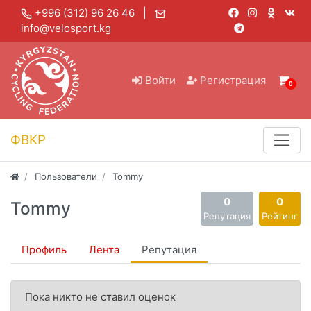
+996 (312) 96 26 46 |
info@velosport.kg
Войти
Регистрация
0
ФВКР
Пользователи
Tommy
0
0
Tommy
Репутация
Рейтинг
Профиль
Лента
Репутация
Пока никто не ставил оценок