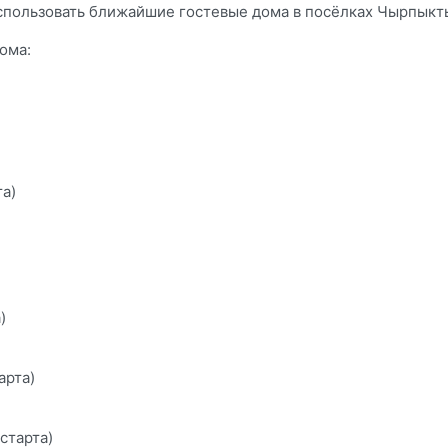
спользовать ближайшие гостевые дома в посёлках Чырпыкты
ома:
)
та)
)
арта)
 старта)