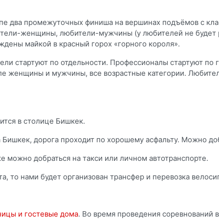
апе два промежуточных финиша на вершинах подъёмов с кла
тели-женщины, любители-мужчины (у любителей не будет р
аждены майкой в красный горох «горного короля».
ели стартуют по отдельности. Профессионалы стартуют по 
сле женщины и мужчины, все возрастные категории. Любител
ится в столице Бишкек.
а Бишкек, дорога проходит по хорошему асфальту. Можно доб
е можно добраться на такси или личном автотранспорте.
та, то нами будет организован трансфер и перевозка велоси
ницы и гостевые дома
. Во время проведения соревнований 