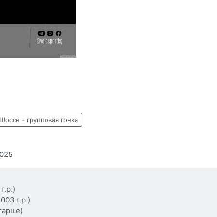
Шоссе - групповая гонка
2025
.р.)
03 г.р.)
старше)