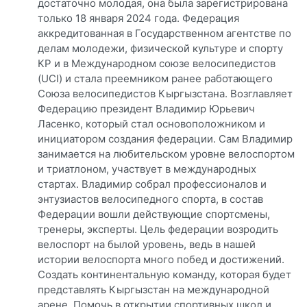
достаточно молодая, она была зарегистрирована
только 18 января 2024 года. Федерация
аккредитованная в Государственном агентстве по
делам молодежи, физической̆ культуре и спорту
КР и в Международном союзе велосипедистов
(UCI) и стала преемником ранее работающего
Союза велосипедистов Кыргызстана. Возглавляет
Федерацию президент Владимир Юрьевич
Ласенко, который стал основоположником и
инициатором создания федерации. Сам Владимир
занимается на любительском уровне велоспортом
и триатлоном, участвует в международных
стартах. Владимир собрал профессионалов и
энтузиастов велосипедного спорта, в состав
Федерации вошли действующие спортсмены,
тренеры, эксперты. Цель федерации возродить
велоспорт на былой уровень, ведь в нашей
истории велоспорта много побед и достижений.
Создать континентальную команду, которая будет
представлять Кыргызстан на международной
арене. Помочь в открытии спортивных школ и