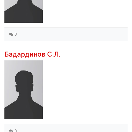
0
Бадардинов С.Л.
0