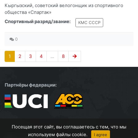
Кыргызский, советский велогонщик из спортивного
общества «Спартак»
Спортивный разряд/звание:
КМС СССР
0
1
2
3
4
...
8
Партнёры федерации:
Посещая этот сайт, вы соглашаетесь с тем, что мы
используем файлы cookie.
I agree
ФВКР
© 2024-2025