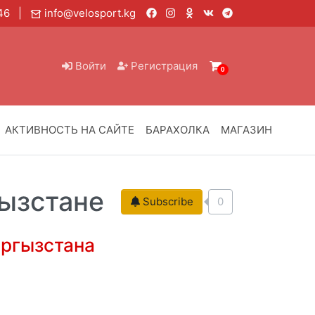
6 46 |
info@velosport.kg
Войти
Регистрация
0
АКТИВНОСТЬ НА САЙТЕ
БАРАХОЛКА
МАГАЗИН
гызстане
Subscribe
0
ыргызстана