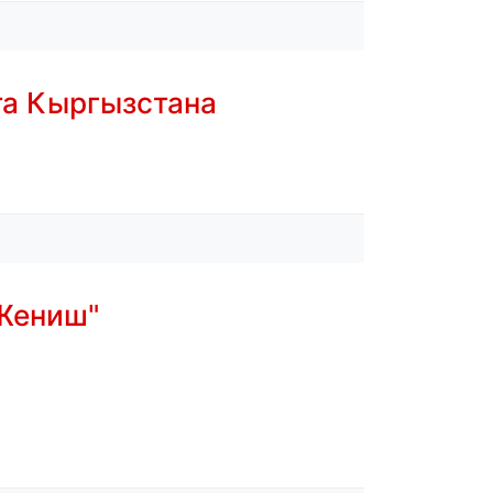
та Кыргызстана
Жениш"