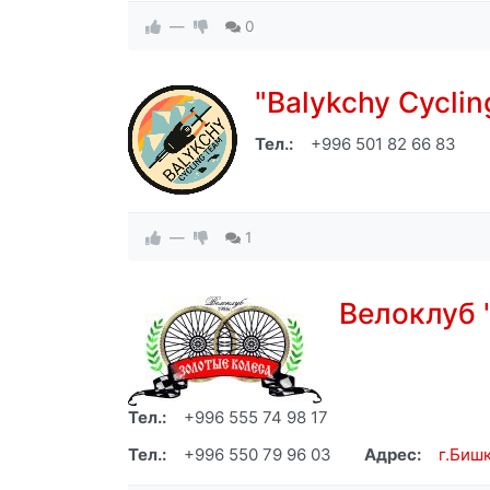
—
0
"Balykchy Cycli
Тел.:
+996 501 82 66 83
—
1
Велоклуб
Тел.:
+996 555 74 98 17
Тел.:
+996 550 79 96 03
Адрес:
г.Бишк