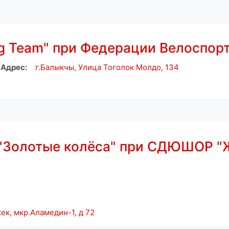
ng Team" при Федерации Велоспор
Адрес:
г.Балыкчы, Улица Тоголок Молдо, 134
 "Золотые колёса" при СДЮШОР "
ек, мкр.Аламедин-1, д 72