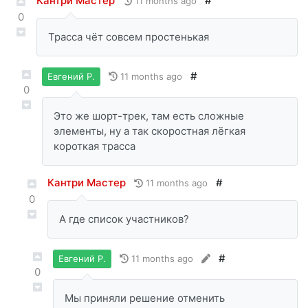
Кантри Мастер
#
11 months ago
0
Трасса чёт совсем простенькая
#
11 months ago
Евгений Р.
0
Это же шорт-трек, там есть сложные
элементы, ну а так скоростная лёгкая
короткая трасса
Кантри Мастер
#
11 months ago
0
А где список участников?
#
11 months ago
Евгений Р.
0
Мы приняли решение отменить