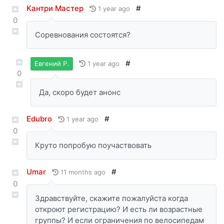
Кантри Мастер
#
1 year ago
0
Соревнования состоятся?
#
1 year ago
Евгений Р.
0
Да, скоро будет анонс
Edubro
#
1 year ago
0
Круто попробую поучаствовать
Umar
#
11 months ago
0
Здравствуйте, скажите пожалуйста когда
откроют регистрацию? И есть ли возрастные
группы? И если ограничения по велосипедам