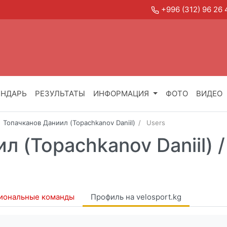
+996 (312) 96 2
ЕНДАРЬ
РЕЗУЛЬТАТЫ
ИНФОРМАЦИЯ
ФОТО
ВИДЕО
Топачканов Даниил (Topachkanov Daniil)
Users
л (Topachkanov Daniil) 
иональные команды
Профиль на velosport.kg