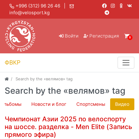
+996 (312) 96 26 46 |
info@velosport.kg
Войти
Регистрация
0
ФВКР
Search by the «велямов» tag
Search by the «велямов» tag
оальбомы
Новости и блог
Спортсмены
Видео
Чемпионат Азии 2025 по велоспорту
на шоссе. разделка - Men Elite (Запись
прямого эфира)