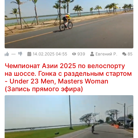
—
14.02.2025
04:55
939
Евгений Р.
85
Чемпионат Азии 2025 по велоспорту
на шоссе. Гонка с раздельным стартом
- Under 23 Men, Masters Woman
(Запись прямого эфира)